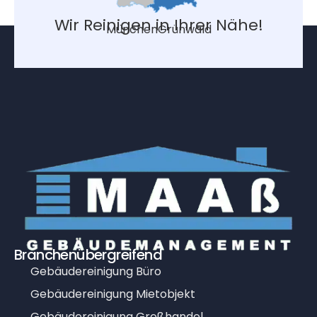
Wir Reinigen in Ihrer Nähe!
München
Grünwald
Branchenübergreifend
Gebäudereinigung Büro
Gebäudereinigung Mietobjekt
Gebäudereinigung Großhandel